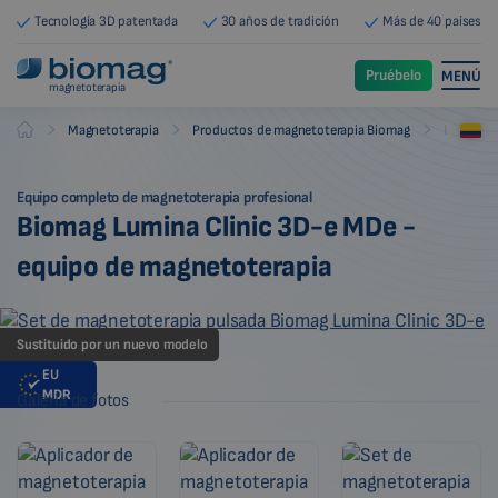
Tecnología 3D patentada
30 años de tradición
Más de 40 países
Pruébelo
MENÚ
magnetoterapia
-
-
-
Magnetoterapia
Productos de magnetoterapia Biomag
Equipos 
Biomag
Equipo completo de magnetoterapia profesional
Biomag Lumina Clinic 3D-e MDe -
equipo de magnetoterapia
Sustituido por un nuevo modelo
EU
MDR
Galería de fotos