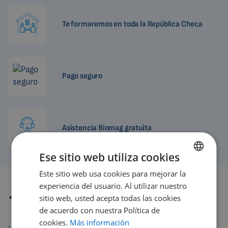
Te formaremos en toda la República Checa
Pago seguro
Asistencia Biomag gratuita
Ese sitio web utiliza cookies
Este sitio web usa cookies para mejorar la
ENGLISH
experiencia del usuario. Al utilizar nuestro
Autor
Petr Hrnčíř, DiS.
DUTCH
Revisión
16.6.2026
sitio web, usted acepta todas las cookies
GERMAN
de acuerdo con nuestra Política de
cookies.
Más información
PORTUGUESE
Compartir este