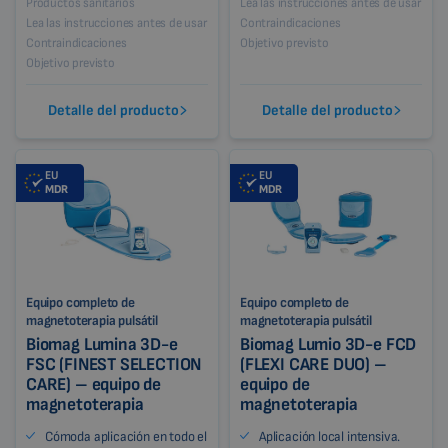
Productos sanitarios
Lea las instrucciones antes de usar
Lea las instrucciones antes de usar
Contraindicaciones
Contraindicaciones
Objetivo previsto
Objetivo previsto
Detalle del producto
Detalle del producto
EU
EU
MDR
MDR
Equipo completo de
Equipo completo de
magnetoterapia pulsátil
magnetoterapia pulsátil
Biomag Lumina 3D-e
Biomag Lumio 3D-e FCD
FSC (FINEST SELECTION
(FLEXI CARE DUO) –
CARE) – equipo de
equipo de
magnetoterapia
magnetoterapia
Cómoda aplicación en todo el
Aplicación local intensiva.