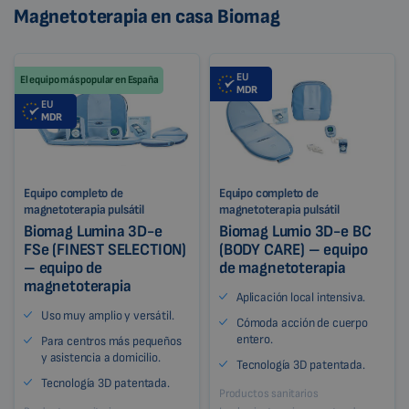
Magnetoterapia en casa Biomag
EU
El equipo más popular en España
MDR
EU
MDR
Equipo completo de
Equipo completo de
magnetoterapia pulsátil
magnetoterapia pulsátil
Biomag Lumina 3D-e
Biomag Lumio 3D-e BC
FSe (FINEST SELECTION)
(BODY CARE) – equipo
– equipo de
de magnetoterapia
magnetoterapia
Aplicación local intensiva.
Uso muy amplio y versátil.
Cómoda acción de cuerpo
entero.
Para centros más pequeños
y asistencia a domicilio.
Tecnología 3D patentada.
Tecnología 3D patentada.
Productos sanitarios