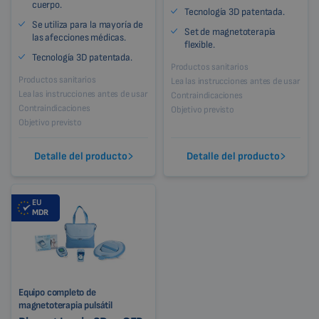
cuerpo.
Tecnología 3D patentada.
Se utiliza para la mayoría de
Set de magnetoterapia
las afecciones médicas.
flexible.
Tecnología 3D patentada.
Productos sanitarios
Productos sanitarios
Lea las instrucciones antes de usar
Lea las instrucciones antes de usar
Contraindicaciones
Contraindicaciones
Objetivo previsto
Objetivo previsto
Detalle del producto
Detalle del producto
EU
MDR
Equipo completo de
magnetoterapia pulsátil