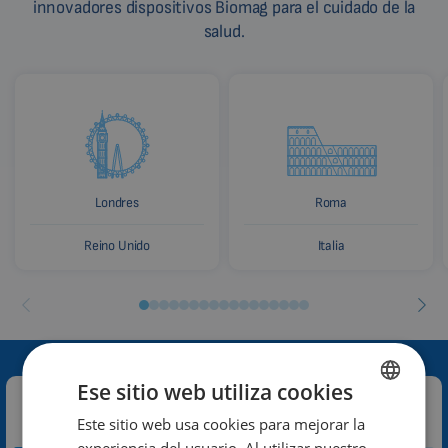
innovadores dispositivos Biomag para el cuidado de la
salud.
Londres
Roma
Reino Unido
Italia
Ese sitio web utiliza cookies
Contacte con nosotros:
Este sitio web usa cookies para mejorar la
ENGLISH