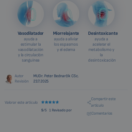
Vasodilatador
Miorrelajante
Desintoxicante
ayuda a
ayuda a aliviar
ayuda a
estimular la
los espasmos
acelerar el
vasodilatación
y el edema
metabolismo y
y la circulación
la
sanguínea
desintoxicación
Autor
MUDr. Peter Bednarčík CSc.
Revisión
23.7.2025
Compartir este
Valorar este artículo
artículo
5
/5
1 Revisado por
Comentarios