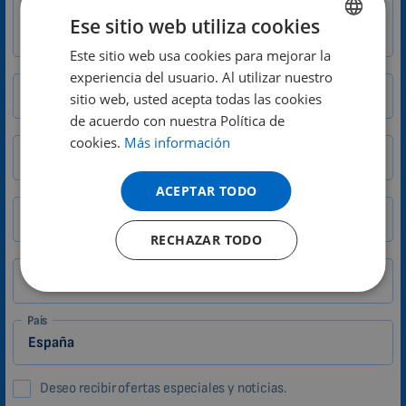
Ese sitio web utiliza cookies
Este sitio web usa cookies para mejorar la
ENGLISH
experiencia del usuario. Al utilizar nuestro
DUTCH
Nombre
sitio web, usted acepta todas las cookies
GERMAN
de acuerdo con nuestra Política de
E-mail
cookies.
Más información
PORTUGUESE
SPANISH
ACEPTAR TODO
FRENCH
Ciudad
CP
RECHAZAR TODO
CATALAN
BULGARIAN
Teléfono
MALAYSIAN
País
HINDI
CHINESE (TRADITIONAL)
Deseo recibir ofertas especiales y noticias.
CHINESE (SIMPLIFIED)