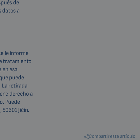
espués de
s datos a
se le informe
de tratamiento
e en esa
 que puede
 La retirada
iene derecho a
to. Puede
 50601 Jičín.
Compartir este artículo