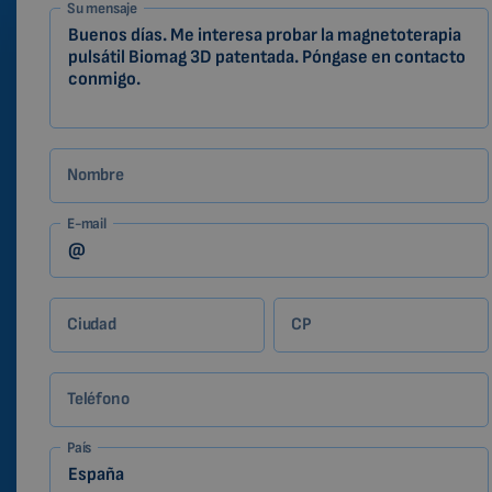
1-
Su mensaje
ES
Zákazník
Nombre
E-mail
Ciudad
CP
Teléfono
País