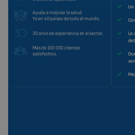
Un 
Ayuda a mejorar la salud.
Ya en 40 países de todo el mundo.
Con
30 años de experiencia en el sector.
Le 
det
Más de 100 000 clientes
Dur
satisfechos.
ven
Mej