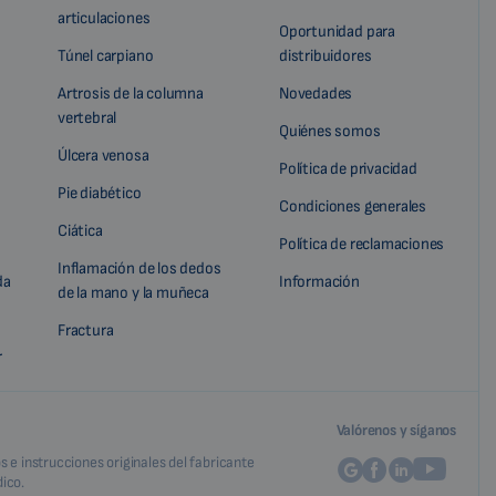
articulaciones
Oportunidad para
Túnel carpiano
distribuidores
Artrosis de la columna
Novedades
vertebral
Quiénes somos
Úlcera venosa
Política de privacidad
Pie diabético
Condiciones generales
Ciática
Política de reclamaciones
Inflamación de los dedos
da
Información
de la mano y la muñeca
Fractura
r
Valórenos y síganos
 e instrucciones originales del fabricante
ico.