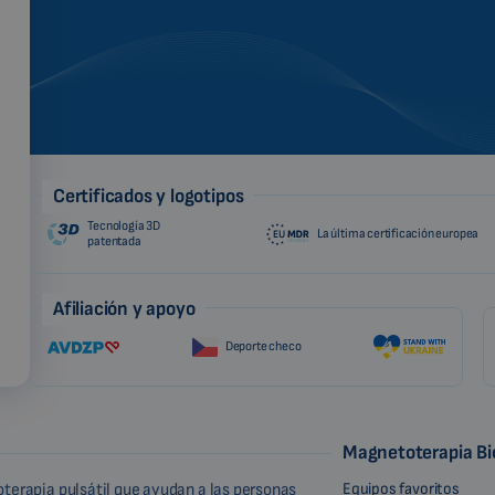
Certificados y logotipos
Tecnología 3D
La última certificación europea
patentada
Afiliación y apoyo
Deporte checo
Magnetoterapia B
Equipos favoritos
terapia pulsátil que ayudan a las personas