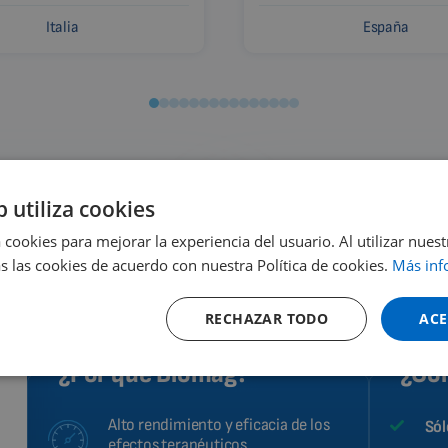
Italia
España
b utiliza cookies
 cookies para mejorar la experiencia del usuario. Al utilizar nuest
o y dónde comprar
Alquiler
s las cookies de acuerdo con nuestra Política de cookies.
Más inf
RECHAZAR TODO
ACE
¿Por qué Biomag?
¿Cóm
Alto rendimiento y eficacia de los
Sól
efectos terapéuticos.