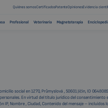
Quiénes somos
Certificados
Patente
Opiniones
Evidencia cientí
asa
Profesional
Veterinaria
Magnetoterapia
Enciclopedi
omicilio social en 1270, Průmyslová , 50601 Jičín, ID 0648085
ersonales. En virtud del título jurídico del consentimiento e
ión IP, Nombre , Ciudad, Contenido del mensaje – incluidos l