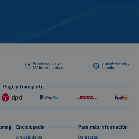
Persona notificada
Dispositivo médico
3EC International a.s.
Clase IIa
Pago y transporte
iomag
Enciclopedia
Para más información
Artrosis de las
Contactos