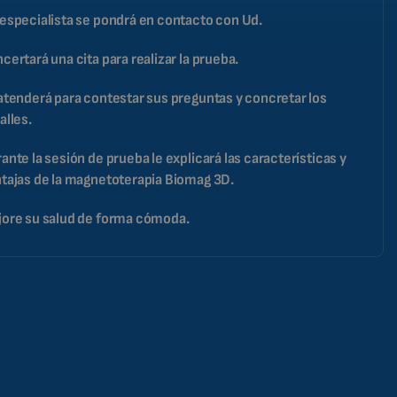
especialista se pondrá en contacto con Ud.
BULGARIAN
MALAYSIAN
certará una cita para realizar la prueba.
HINDI
atenderá para contestar sus preguntas y concretar los
CHINESE (TRADITIONAL)
alles.
CHINESE (SIMPLIFIED)
ante la sesión de prueba le explicará las características y
ROMANIAN
tajas de la magnetoterapia Biomag 3D.
CZECH
ore su salud de forma cómoda.