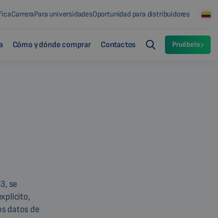
fica
Carrera
Para universidades
Oportunidad para distribuidores
a
Cómo y dónde comprar
Contactos
Pruébelo
3, se
xplícito,
os datos de