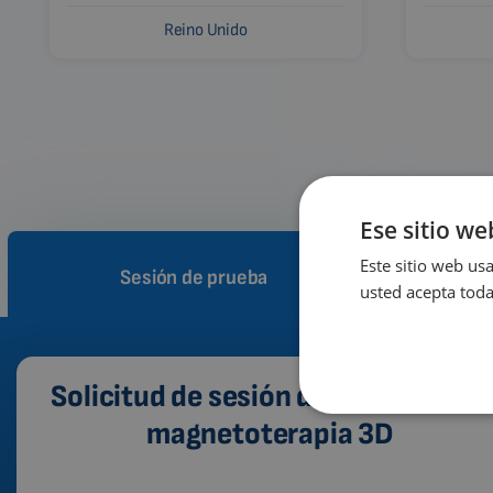
Reino Unido
Ese sitio we
Este sitio web usa
Sesión de prueba
Cóm
usted acepta toda
Solicitud de sesión de prueba de la
magnetoterapia 3D