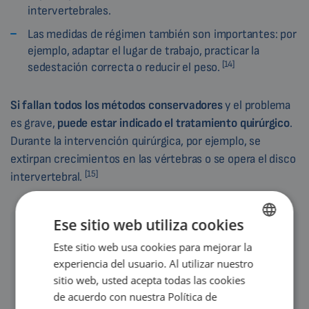
intervertebrales.
Las medidas de régimen también son importantes: por
ejemplo, adaptar el lugar de trabajo, practicar la
[14]
sedestación correcta o reducir el peso.
Si fallan todos los métodos conservadores
y el problema
es grave,
puede estar indicado el tratamiento quirúrgico
.
Durante la intervención quirúrgica, por ejemplo, se
extirpan crecimientos en las vértebras o se opera el disco
[15]
intervertebral.
Ese sitio web utiliza cookies
Este sitio web usa cookies para mejorar la
ENGLISH
experiencia del usuario. Al utilizar nuestro
Atención
DUTCH
sitio web, usted acepta todas las cookies
GERMAN
El tratamiento de la artrosis de la columna vertebral sólo
de acuerdo con nuestra Política de