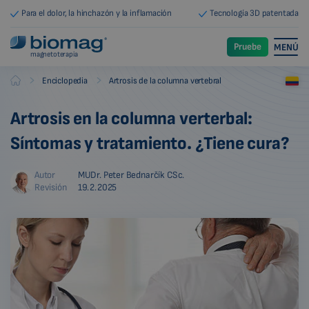
Para el dolor, la hinchazón y la inflamación
Tecnología 3D patentada
Pruebe
MENÚ
magnetoterapia
-
-
Enciclopedia
Artrosis de la columna vertebral
Biomag
Artrosis en la columna verterbal:
Síntomas y tratamiento. ¿Tiene cura?
Autor
MUDr. Peter Bednarčík CSc.
Revisión
19.2.2025