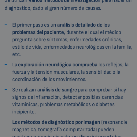
Se utilizan
varios métodos de investigación
para hacer un
diagnóstico, dado el gran número de causas
.
El primer paso es un
análisis detallado de los
problemas del paciente
, durante el cual el médico
pregunta sobre síntomas, enfermedades crónicas,
estilo de vida, enfermedades neurológicas en la familia,
etc.
La
exploración neurológica comprueba
los reflejos, la
fuerza y la tensión musculares, la sensibilidad o la
coordinación de los movimientos.
Se realizan
análisis de sangre
para comprobar si hay
signos de inflamación, detectar posibles carencias
vitamínicas, problemas metabólicos o diabetes
incipiente.
Los métodos de diagnóstico por imagen
(resonancia
magnética, tomografía computarizada) pueden
mostrar un nervio pinzado, un disco intervertebral