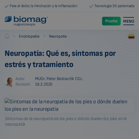
Para el dolor, la hinchazón y la inflamación
Tecnología 3D patentada
Pruebe
MENÚ
magnetoterapia
-
-
Enciclopedia
Neuropatía
Biomag
Neuropatía: Qué es, síntomas por
estrés y tratamiento
Autor
MUDr. Peter Bednarčík CSc.
Revisión
19.2.2025
Síntomas de la neuropatía de los pies o dónde duelen los pies en la
neuropatía