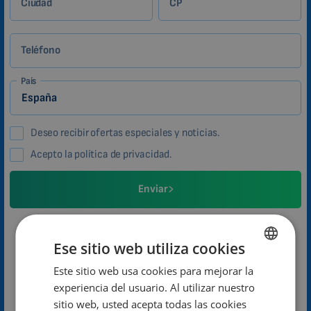
Ciudad
CP
Teléfono
País
Deseo recibir ofertas especiales y noticias.
Acepto la política de privacidad.
Enviar
En breve nos pondremos en contacto con usted.
Ese sitio web utiliza cookies
Jana Kunová
Este sitio web usa cookies para mejorar la
ENGLISH
Atención al cliente
experiencia del usuario. Al utilizar nuestro
DUTCH
sitio web, usted acepta todas las cookies