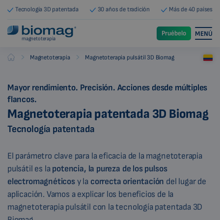
Tecnología 3D patentada
30 años de tradición
Más de 40 países
Pruébelo
MENÚ
magnetoterapia
-
-
Magnetoterapia
Magnetoterapia pulsátil 3D Biomag
Biomag
Mayor rendimiento. Precisión. Acciones desde múltiples
flancos.
Magnetoterapia patentada 3D Biomag
Tecnología patentada
El parámetro clave para la eficacia de la magnetoterapia
pulsátil es la
potencia, la
pureza de los pulsos
electromagnéticos
y la
correcta orientación
del lugar de
aplicación. Vamos a explicar los beneficios de la
magnetoterapia pulsátil con la tecnología patentada 3D
Biomag.