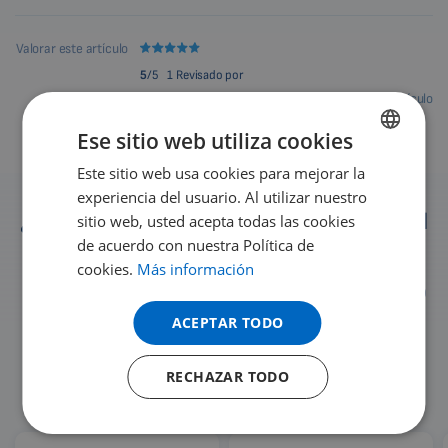
Valorar este artículo
5
/5
1 Revisado por
Compartir este artículo
Comentarios
Ese sitio web utiliza cookies
Este sitio web usa cookies para mejorar la
ENGLISH
experiencia del usuario. Al utilizar nuestro
DUTCH
¿Dónde ayuda la magnetoterapia pulsátil
sitio web, usted acepta todas las cookies
GERMAN
de acuerdo con nuestra Política de
Biomag 3D?
cookies.
Más información
PORTUGUESE
Los dispositivos de la magnetoterapia pulsátil Biomag 3D
SPANISH
ayudan a personas de todo el mundo. Miles de usuarios
ACEPTAR TODO
satisfechos y clínicas de renombre utilizan los
FRENCH
innovadores dispositivos Biomag para el cuidado de la
RECHAZAR TODO
CATALAN
salud.
BULGARIAN
MALAYSIAN