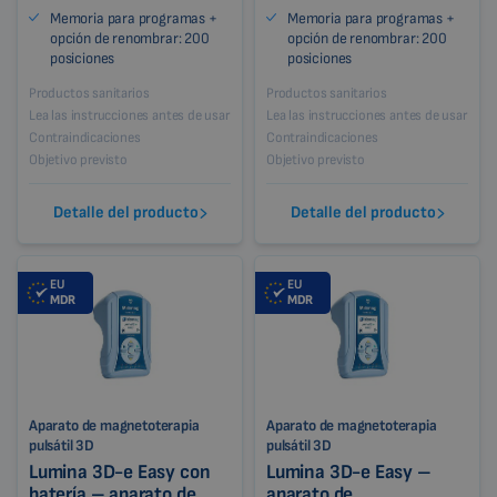
Memoria para programas +
Memoria para programas +
opción de renombrar: 200
opción de renombrar: 200
posiciones
posiciones
Productos sanitarios
Productos sanitarios
Lea las instrucciones antes de usar
Lea las instrucciones antes de usar
Contraindicaciones
Contraindicaciones
Objetivo previsto
Objetivo previsto
Detalle del producto
Detalle del producto
EU
EU
MDR
MDR
Aparato de magnetoterapia
Aparato de magnetoterapia
pulsátil 3D
pulsátil 3D
Lumina 3D-e Easy con
Lumina 3D-e Easy –
batería – aparato de
aparato de