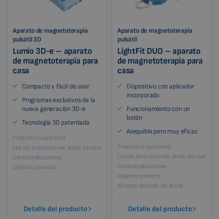
Aparato de magnetoterapia
Aparato de magnetoterapia
pulsátil 3D
pulsátil
Lumio 3D-e – aparato
LightFit DUO – aparato
de magnetoterapia para
de magnetoterapia para
casa
casa
Compacto y fácil de usar.
Dispositivo con aplicador
incorporado
Programas exclusivos de la
nueva generación 3D-e
Funcionamiento con un
botón
Tecnología 3D patentada
Asequible pero muy eficaz
Productos sanitarios
Productos sanitarios
Lea las instrucciones antes de usar
Lea las instrucciones antes de usar
Contraindicaciones
Contraindicaciones
Objetivo previsto
Objetivo previsto
Número limitado en stock
Detalle del producto
Detalle del producto