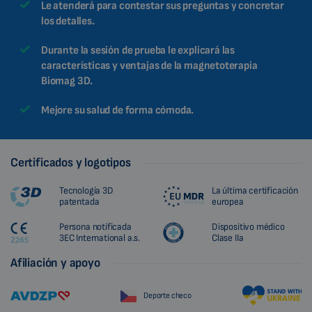
Le atenderá para contestar sus preguntas y concretar
los detalles.
Durante la sesión de prueba le explicará las
características y ventajas de la magnetoterapia
Biomag 3D.
Mejore su salud de forma cómoda.
Certificados y logotipos
Tecnología 3D
La última certificación
patentada
europea
Persona notificada
Dispositivo médico
3EC International a.s.
Clase IIa
Afiliación y apoyo
Deporte checo