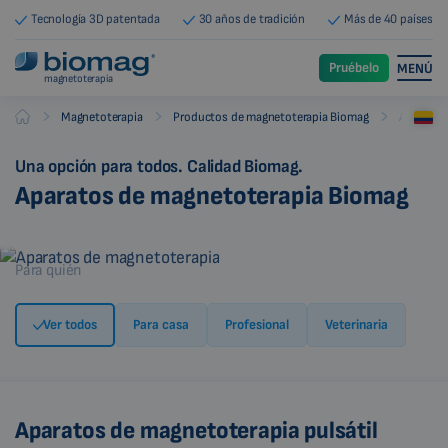
Tecnología 3D patentada
30 años de tradición
Más de 40 países
Pruébelo
MENÚ
magnetoterapia
-
-
-
Magnetoterapia
Productos de magnetoterapia Biomag
Aparatos
Biomag
Una opción para todos. Calidad Biomag.
Aparatos de magnetoterapia Biomag
Para quién
Ver todos
Para casa
Profesional
Veterinaria
Aparatos de magnetoterapia pulsátil