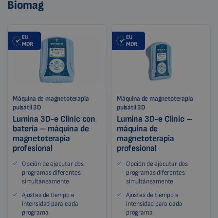
Biomag
EU
EU
MDR
MDR
Máquina de magnetoterapia
Máquina de magnetoterapia
pulsátil 3D
pulsátil 3D
Lumina 3D-e Clinic con
Lumina 3D-e Clinic –
batería – máquina de
máquina de
magnetoterapia
magnetoterapia
profesional
profesional
Opción de ejecutar dos
Opción de ejecutar dos
programas diferentes
programas diferentes
simultáneamente
simultáneamente
Ajustes de tiempo e
Ajustes de tiempo e
intensidad para cada
intensidad para cada
programa
programa