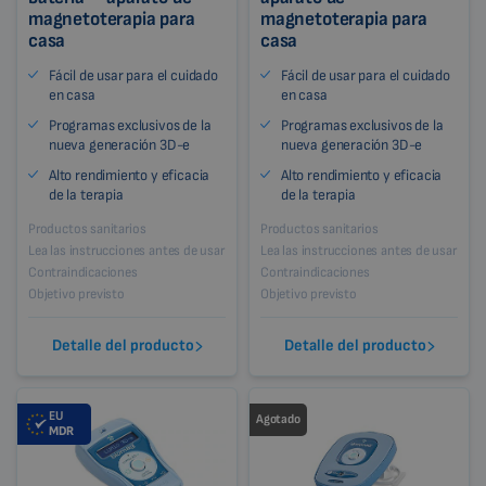
magnetoterapia para
magnetoterapia para
casa
casa
Fácil de usar para el cuidado
Fácil de usar para el cuidado
en casa
en casa
Programas exclusivos de la
Programas exclusivos de la
nueva generación 3D-e
nueva generación 3D-e
Alto rendimiento y eficacia
Alto rendimiento y eficacia
de la terapia
de la terapia
Productos sanitarios
Productos sanitarios
Lea las instrucciones antes de usar
Lea las instrucciones antes de usar
Contraindicaciones
Contraindicaciones
Objetivo previsto
Objetivo previsto
Detalle del producto
Detalle del producto
EU
Agotado
MDR