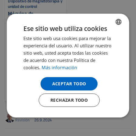
Dispositivo de magnetoterapia y
unidad de control
Máquina de
magnetoterapia Lumina
VET CLINIC – sin batería
Ese sitio web utiliza cookies
Programas veterinarios
Este sitio web usa cookies para mejorar la
ENGLISH
modernos
experiencia del usuario. Al utilizar nuestro
DUTCH
Posibilidad de editar
sitio web, usted acepta todas las cookies
programas
GERMAN
de acuerdo con nuestra Política de
Ideal para clínicas
cookies.
Más información
PORTUGUESE
veterinarias
Dispositivo técnico veterinario
SPANISH
ACEPTAR TODO
FRENCH
Detalle del producto
RECHAZAR TODO
CATALAN
BULGARIAN
Autor
Petr Hrnčíř, DiS.
Revisión
26.9.2024
MALAYSIAN
HINDI