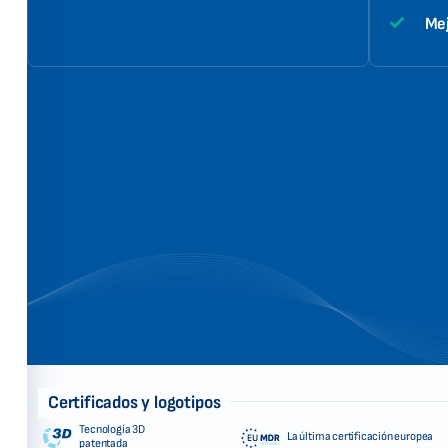
Mej
Certificados y logotipos
Tecnología 3D
La última certificación europea
patentada