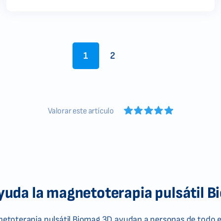
1
2
Valorar este artículo
uda la magnetoterapia pulsátil 
gnetoterapia pulsátil Biomag 3D ayudan a personas de todo e