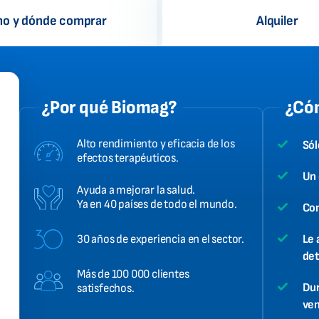
o y dónde comprar
Alquiler
¿Por qué Biomag?
¿Cóm
Alto rendimiento y eficacia de los
Sól
efectos terapéuticos.
Un 
Ayuda a mejorar la salud.
Ya en 40 países de todo el mundo.
Con
30 años de experiencia en el sector.
Le 
det
Más de 100 000 clientes
Dur
satisfechos.
ven