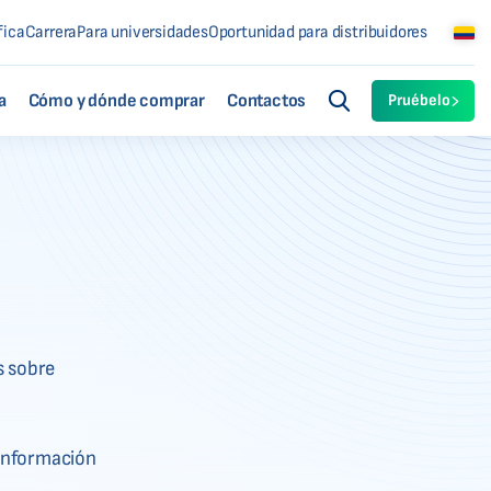
fica
Carrera
Para universidades
Oportunidad para distribuidores
a
Cómo y dónde comprar
Contactos
Pruébelo
s sobre
 información