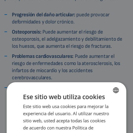
Progresión del daño articular:
puede provocar
deformidades y dolor crónico.
Osteoporosis:
Puede aumentar el riesgo de
osteoporosis, el adelgazamiento y debilitamiento de
los huesos, que aumenta el riesgo de fracturas.
Problemas cardiovasculares:
Puede aumentar el
riesgo de enfermedades como la aterosclerosis, los
infartos de miocardio y los accidentes
cerebrovasculares.
Túnel carpiano:
la inflamación de la muñeca puede
provocar el síndrome del túnel carpiano.
Ese sitio web utiliza cookies
Este sitio web usa cookies para mejorar la
ENGLISH
experiencia del usuario. Al utilizar nuestro
DUTCH
sitio web, usted acepta todas las cookies
GERMAN
de acuerdo con nuestra Política de