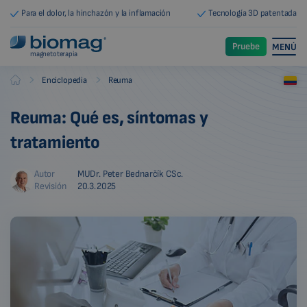
Para el dolor, la hinchazón y la inflamación
Tecnología 3D patentada
Pruebe
MENÚ
magnetoterapia
-
-
Enciclopedia
Reuma
Biomag
Reuma: Qué es, síntomas y
tratamiento
Autor
MUDr. Peter Bednarčík CSc.
Revisión
20.3.2025