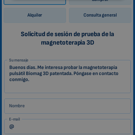
MALAYSIAN
HINDI
Alquiler
Consulta general
CHINESE (TRADITIONAL)
CHINESE (SIMPLIFIED)
Solicitud de sesión de prueba de la
magnetoterapia 3D
ROMANIAN
CZECH
1-
Su mensaje
ES
Zákazník
Nombre
E-mail