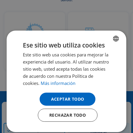
Ese sitio web utiliza cookies
Londres
Roma
Este sitio web usa cookies para mejorar la
ENGLISH
experiencia del usuario. Al utilizar nuestro
Reino Unido
Italia
DUTCH
sitio web, usted acepta todas las cookies
GERMAN
de acuerdo con nuestra Política de
cookies.
Más información
PORTUGUESE
SPANISH
ACEPTAR TODO
FRENCH
Contacte con nosotros:
RECHAZAR TODO
CATALAN
BULGARIAN
Cómo y dónde
Sesión de prueba
comprar