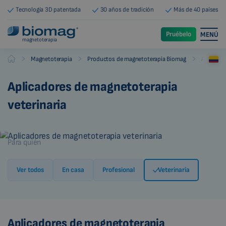
Tecnología 3D patentada
30 años de tradición
Más de 40 países
Pruébelo
MENÚ
magnetoterapia
-
-
-
Magnetoterapia
Productos de magnetoterapia Biomag
Aplicado
Biomag
Aplicadores de magnetoterapia
veterinaria
Para quién
Ver todos
En casa
Profesional
Veterinaria
Aplicadores de magnetoterapia