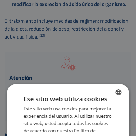
modificar la excreción de ácido úrico del organismo.
El tratamiento incluye medidas de régimen: modificación
de la dieta, reducción de peso, restricción del alcohol y
[10]
actividad física.
Atención
El tratamiento de la gota sólo puede determinarlo su médico
tras considerar su estado de salud general. Por lo tanto, no
Ese sitio web utiliza cookies
utilice este artículo como guía para el tratamiento, que sólo
Este sitio web usa cookies para mejorar la
ENGLISH
puede ser determinado por un médico.
experiencia del usuario. Al utilizar nuestro
DUTCH
sitio web, usted acepta todas las cookies
GERMAN
de acuerdo con nuestra Política de
Nutrición en la gota