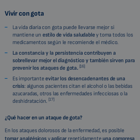
Vivir con gota
La vida diaria con gota puede llevarse mejor si
mantiene un
estilo de vida saludable
y toma todos los
medicamentos según le recomiende el médico.
La constancia y la persistencia contribuyen a
sobrellevar mejor el diagnóstico y también sirven para
[16]
prevenir los ataques de gota.
Es importante
evitar los desencadenantes de una
crisis
: algunos pacientes citan el alcohol o las bebidas
azucaradas, otros las enfermedades infecciosas o la
[17]
deshidratación.
¿Qué hacer en un ataque de gota?
En los ataques dolorosos de la enfermedad, es posible
tomar analgésicos
y
aplicar
repetidamente
una compresa