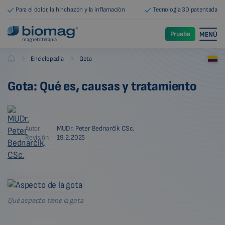
Para el dolor, la hinchazón y la inflamación
Tecnología 3D patentada
Pruebe
MENÚ
magnetoterapia
-
-
Enciclopedia
Gota
Biomag
Gota: Qué es, causas y tratamiento
Autor
MUDr. Peter Bednarčík CSc.
Revisión
19.2.2025
Qué aspecto tiene la gota