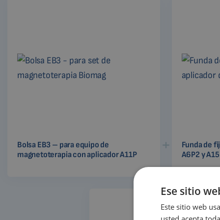
Bolsa EB3 – para equipo de
Funda de fi
magnetoterapia con aplicador A11P
A6P2 y A15
Ese sitio we
Este sitio web usa
usted acepta toda