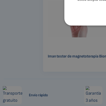
Iman tester de magnetoterapia Bi
Envío rápido