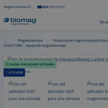
Magnetoterapia 3D
MDR
CERTIFIED
En c
magnetoterapia
-
-
Magnetoterapia
Productos de magnetoterapia Biom
Biomag
SELECTION) – equipo de magnetoterapia
El equipo más popular en España
Galería de fotos
EU
MDR