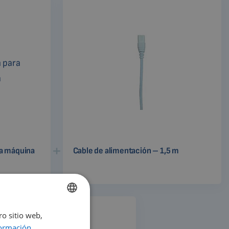
ra máquina
Cable de alimentación – 1,5 m
ro sitio web,
ENGLISH
ormación