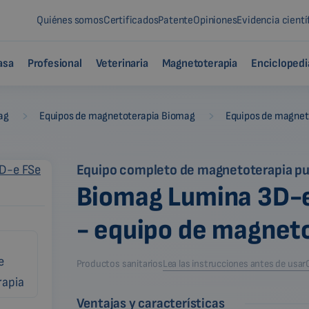
Quiénes somos
Certificados
Patente
Opiniones
Evidencia cientí
asa
Profesional
Veterinaria
Magnetoterapia
Enciclopedi
-
-
ag
Equipos de magnetoterapia Biomag
Equipos de magnet
Equipo completo de magnetoterapia pul
Biomag Lumina 3D-e
- equipo de magnet
Productos sanitarios
Lea las instrucciones antes de usar
Ventajas y características