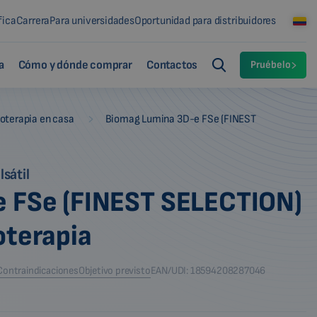
fica
Carrera
Para universidades
Oportunidad para distribuidores
a
Cómo y dónde comprar
Contactos
Pruébelo
-
oterapia en casa
Biomag Lumina 3D-e FSe (FINEST
sátil
 FSe (FINEST SELECTION)
oterapia
Contraindicaciones
Objetivo previsto
EAN/UDI: 18594208287046