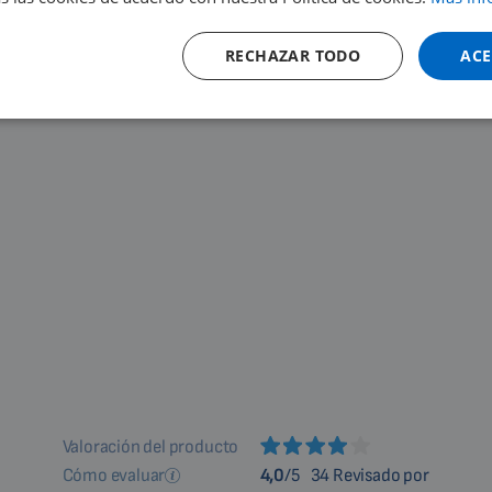
RECHAZAR TODO
ACE
Valoración del producto
Cómo evaluar
4,0
/5
34 Revisado por