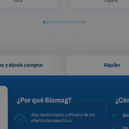
Italia
España
o y dónde comprar
Alquiler
¿Por qué Biomag?
¿Cóm
Alto rendimiento y eficacia de los
Sól
efectos terapéuticos.
Un 