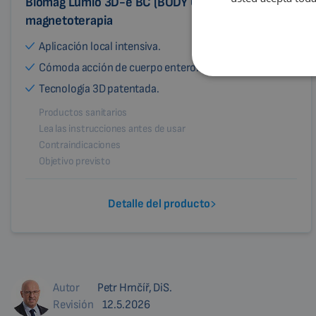
Biomag Lumio 3D-e BC (BODY CARE) – equipo de
magnetoterapia
Aplicación local intensiva.
Cómoda acción de cuerpo entero.
Tecnología 3D patentada.
Productos sanitarios
Lea las instrucciones antes de usar
Contraindicaciones
Objetivo previsto
Detalle del producto
Autor
Petr Hrnčíř, DiS.
Revisión
12.5.2026