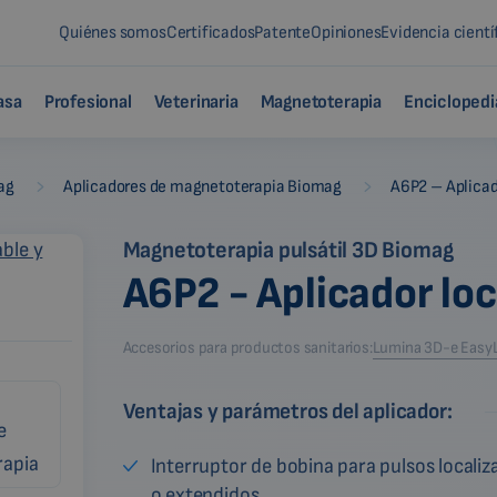
Quiénes somos
Certificados
Patente
Opiniones
Evidencia cientí
asa
Profesional
Veterinaria
Magnetoterapia
Enciclopedi
-
-
ag
Aplicadores de magnetoterapia Biomag
A6P2 – Aplicad
Magnetoterapia pulsátil 3D Biomag
A6P2 - Aplicador lo
Accesorios para productos sanitarios:
Lumina 3D-e Easy
Ventajas y parámetros del aplicador:
Interruptor de bobina para pulsos localiz
o extendidos.