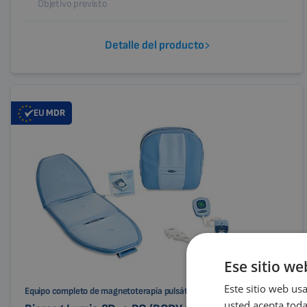
Objetivo previsto
Detalle del producto
EU
MDR
Ese sitio we
Este sitio web usa
Equipo completo de magnetoterapia pulsátil
usted acepta toda