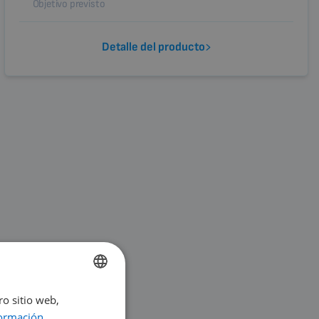
Objetivo previsto
Detalle del producto
ro sitio web,
ENGLISH
ormación