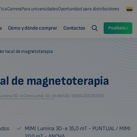
fica
Carrera
Para universidades
Oportunidad para distribuidores
a
Cómo y dónde comprar
Contactos
Pruébelo
or local de magnetoterapia
cal de magnetoterapia
Lumina 3D-e Clinic
Lumio 3D-e
EAN/UDI: 08594208281016
ados
MIMI Lumina 3D-e 35,0 mT - PUNTUAL / MIMI
20,0 mT - ANCHA.