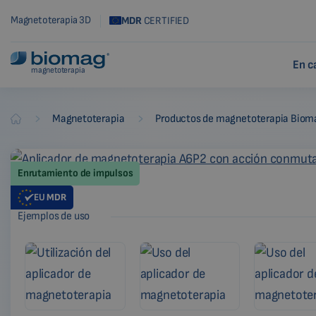
Magnetoterapia 3D
MDR
CERTIFIED
En c
magnetoterapia
-
-
Magnetoterapia
Productos de magnetoterapia Biom
Biomag
Enrutamiento de impulsos
EU
MDR
Ejemplos de uso