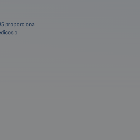
485 proporciona
édicos o