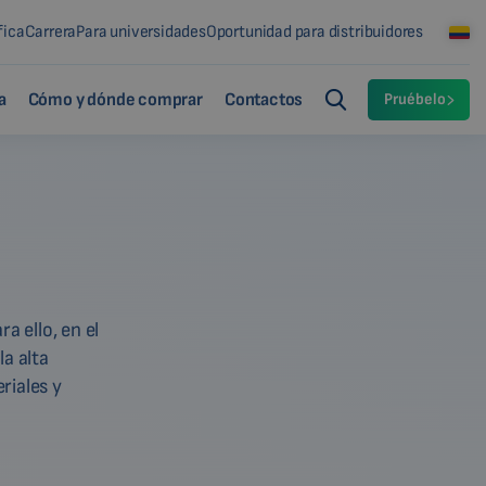
fica
Carrera
Para universidades
Oportunidad para distribuidores
a
Cómo y dónde comprar
Contactos
Pruébelo
a ello, en el
la alta
riales y