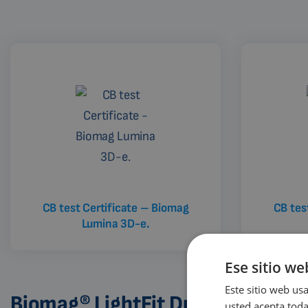
CB test Certificate – Biomag
CB tes
Lumina 3D-e.
Ese sitio we
Este sitio web usa
Biomag® LightFit Duo
usted acepta toda