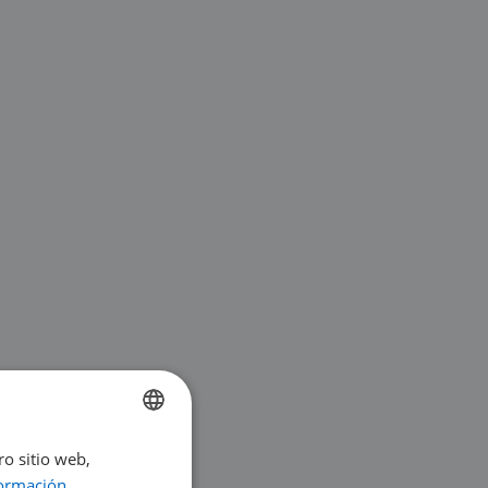
ro sitio web,
ENGLISH
ormación