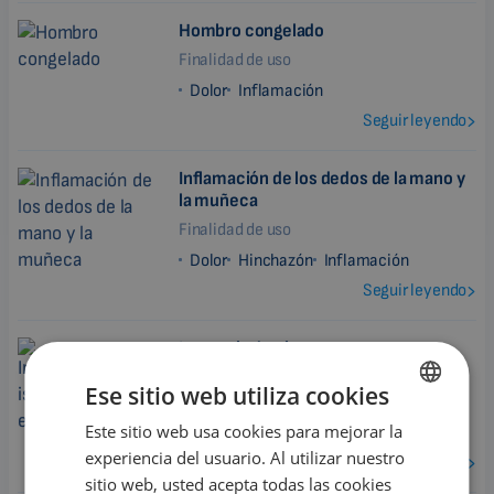
Hombro congelado
Finalidad de uso
Dolor
Inflamación
Seguir leyendo
Inflamación de los dedos de la mano y
la muñeca
Finalidad de uso
Dolor
Hinchazón
Inflamación
Seguir leyendo
Isquemia de pierna y mano
Finalidad de uso
Ese sitio web utiliza cookies
Dolor
Inflamación
Este sitio web usa cookies para mejorar la
ENGLISH
Mejorar la circulación sanguínea
experiencia del usuario. Al utilizar nuestro
Seguir leyendo
DUTCH
sitio web, usted acepta todas las cookies