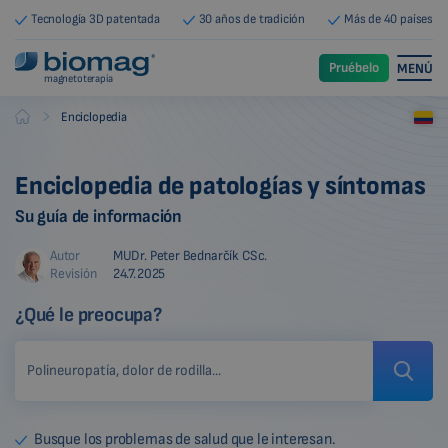
Tecnología 3D patentada
30 años de tradición
Más de 40 países
Pruébelo
MENÚ
magnetoterapia
-
Enciclopedia
Biomag
Enciclopedia de patologías y síntomas
Su guía de información
Autor
MUDr. Peter Bednarčík CSc.
Revisión
24.7.2025
¿Qué le preocupa?
Busque los problemas de salud que le interesan.