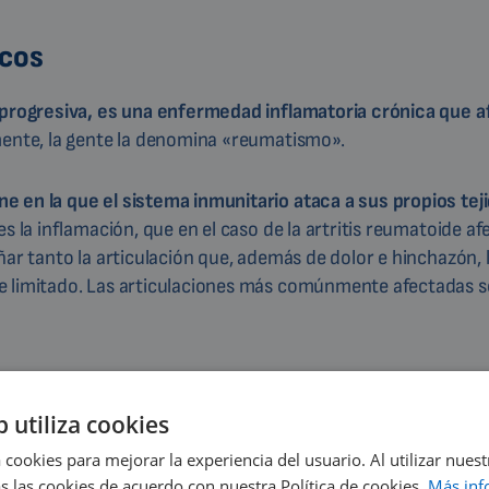
icos
s progresiva, es una enfermedad inflamatoria crónica que a
ente, la gente la denomina «reumatismo».
 en la que el sistema inmunitario ataca a sus propios tej
es la inflamación, que en el caso de la artritis reumatoide afe
ñar tanto la articulación que, además de dolor e hinchazón, 
e limitado. Las articulaciones más comúnmente afectadas s
b utiliza cookies
 cookies para mejorar la experiencia del usuario. Al utilizar nuest
oinmune,
s las cookies de acuerdo con nuestra Política de cookies.
Más inf