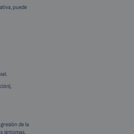
gativa, puede
iel.
ción),
ogresión de la
os síntomas.