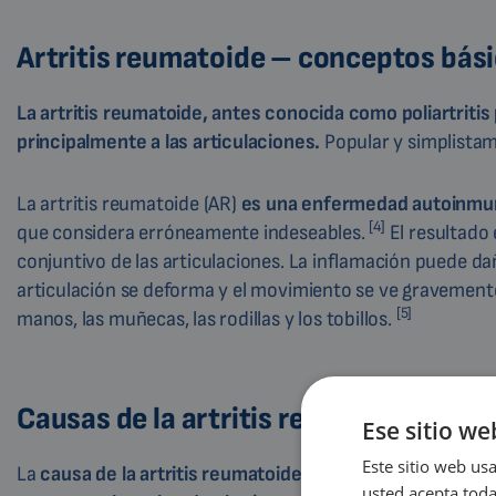
Artritis reumatoide – conceptos bás
La artritis reumatoide, antes conocida como poliartriti
principalmente a las articulaciones.
Popular y simplistam
La artritis reumatoide (AR)
es una enfermedad autoinmune
[4]
que considera erróneamente indeseables.
El resultado 
conjuntivo de las articulaciones. La inflamación puede da
articulación se deforma y el movimiento se ve gravement
[5]
manos, las muñecas, las rodillas y los tobillos.
Causas de la artritis reumatoide
Ese sitio we
Este sitio web usa
La
causa de la artritis reumatoide es la inflamación aut
usted acepta toda