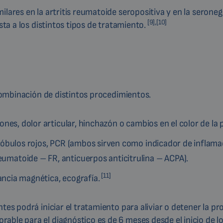
ilares en la artritis reumatoide seropositiva y en la serone
[9],[10]
sta a los distintos tipos de tratamiento.
 combinación de distintos procedimientos.
nes, dolor articular, hinchazón o cambios en el color de la p
óbulos rojos, PCR (ambos sirven como indicador de inflama
matoide – FR, anticuerpos anticitrulina – ACPA).
[11]
ncia magnética, ecografía.
tes podrá iniciar el tratamiento para aliviar o detener la pr
able para el diagnóstico es de 6 meses desde el inicio de l