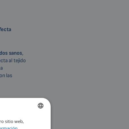
fecta
idos sanos
,
cta al tejido
la
on las
ro sitio web,
ENGLISH
ormación