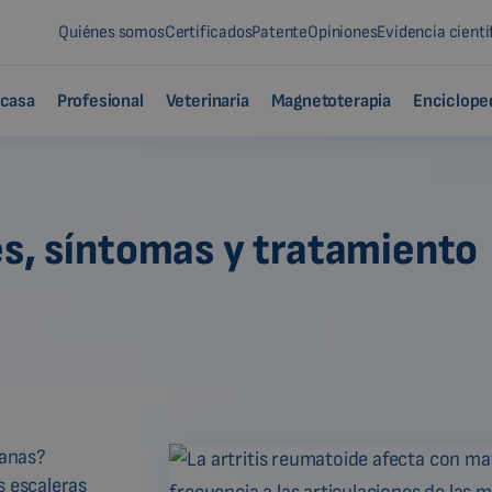
Quiénes somos
Certificados
Patente
Opiniones
Evidencia cientí
 casa
Profesional
Veterinaria
Magnetoterapia
Enciclope
es, síntomas y tratamiento
ñanas?
s escaleras