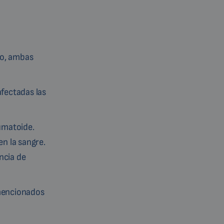
lo, ambas
afectadas las
eumatoide.
n la sangre.
ncia de
 mencionados