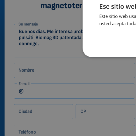
magnetoterapia 3D
Ese sitio we
Este sitio web usa
1-
usted acepta toda
Su mensaje
ES
Zákazník
Nombre
E-mail
Ciudad
CP
Teléfono