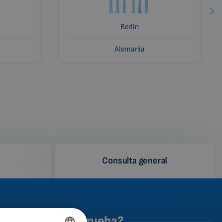
Berlín
Alemania
Consulta general
o se realiza la prueba?