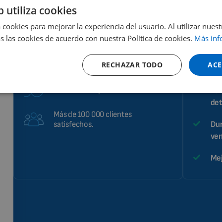
b utiliza cookies
Alto rendimiento y eficacia de los
Sól
 cookies para mejorar la experiencia del usuario. Al utilizar nuest
efectos terapéuticos.
s las cookies de acuerdo con nuestra Política de cookies.
Más inf
Un 
Ayuda a mejorar la salud.
RECHAZAR TODO
ACE
Ya en 40 países de todo el mundo.
Con
30 años de experiencia en el sector.
Le 
det
Más de 100 000 clientes
Dur
satisfechos.
ven
Mej