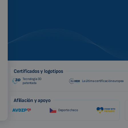
Certificados y logotipos
Tecnología 3D
La última certificación europea
patentada
Afiliación y apoyo
Deporte checo