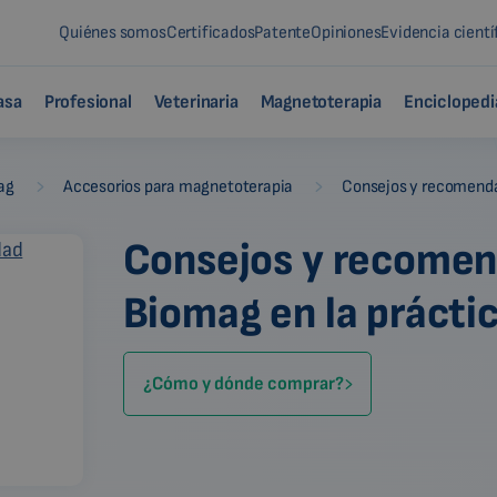
Quiénes somos
Certificados
Patente
Opiniones
Evidencia cientí
asa
Profesional
Veterinaria
Magnetoterapia
Enciclopedi
-
-
ag
Accesorios para magnetoterapia
Consejos y recomendac
Consejos y recomen
Biomag en la prácti
¿Cómo y dónde comprar?