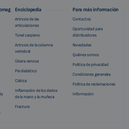
iomag
Enciclopedia
Para más información
Artrosis de las
Contactos
articulaciones
Oportunidad para
Túnel carpiano
distribuidores
Artrosis de la columna
Novedades
vertebral
Quiénes somos
Úlcera venosa
Política de privacidad
Pie diabético
Condiciones generales
Ciática
Política de reclamaciones
Inflamación de los dedos
da
Información
de la mano y la muñeca
Fractura
r