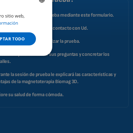
o tiene que solicitar la prueba mediante este formulario.
ro sitio web,
ENGLISH
ormación
DUTCH
especialista se pondrá en contacto con Ud.
GERMAN
PTAR TODO
certará una cita para realizar la prueba.
PORTUGUESE
atenderá para contestar sus preguntas y concretar los
SPANISH
alles.
FRENCH
ante la sesión de prueba le explicará las características y
CATALAN
tajas de la magnetoterapia Biomag 3D.
BULGARIAN
ore su salud de forma cómoda.
MALAYSIAN
HINDI
CHINESE (TRADITIONAL)
CHINESE (SIMPLIFIED)