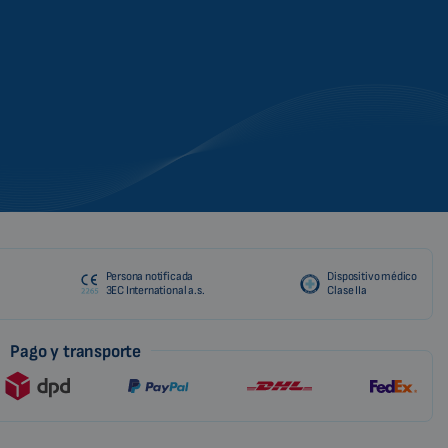
ROMANIAN
CZECH
Persona notificada
Dispositivo médico
3EC International a.s.
Clase IIa
Pago y transporte