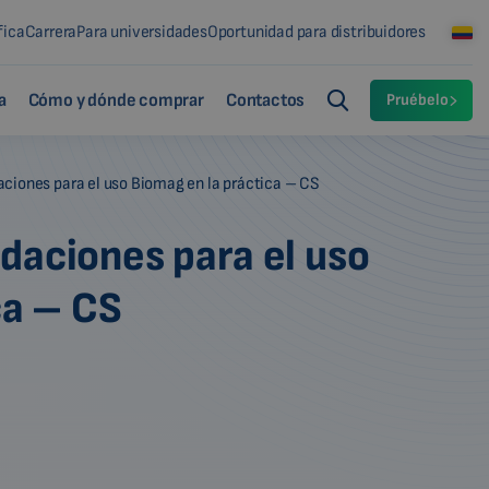
fica
Carrera
Para universidades
Oportunidad para distribuidores
a
Cómo y dónde comprar
Contactos
Pruébelo
iones para el uso Biomag en la práctica – CS
daciones para el uso
ca – CS