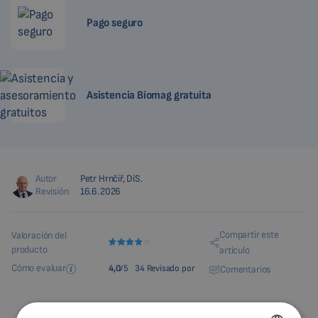
Pago seguro
Asistencia Biomag gratuita
Autor
Petr Hrnčíř, DiS.
Revisión
16.6.2026
Compartir este
Valoración del
producto
artículo
Cómo evaluar
4,0
/5
34 Revisado por
Comentarios