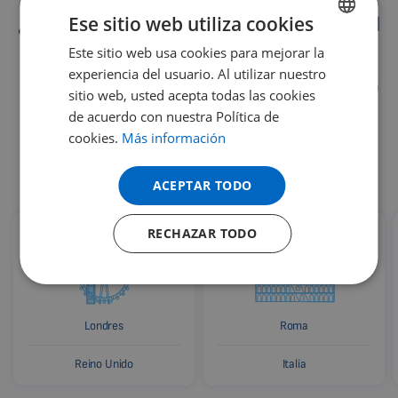
Ese sitio web utiliza cookies
¿Dónde ayuda la magnetoterapia pulsátil
Biomag 3D?
Este sitio web usa cookies para mejorar la
ENGLISH
experiencia del usuario. Al utilizar nuestro
DUTCH
Los dispositivos de la magnetoterapia pulsátil Biomag 3D
sitio web, usted acepta todas las cookies
ayudan a personas de todo el mundo. Miles de usuarios
GERMAN
de acuerdo con nuestra Política de
satisfechos y clínicas de renombre utilizan los
cookies.
Más información
PORTUGUESE
innovadores dispositivos Biomag para el cuidado de la
SPANISH
salud.
ACEPTAR TODO
FRENCH
RECHAZAR TODO
CATALAN
BULGARIAN
MALAYSIAN
HINDI
Londres
Roma
CHINESE (TRADITIONAL)
Reino Unido
Italia
CHINESE (SIMPLIFIED)