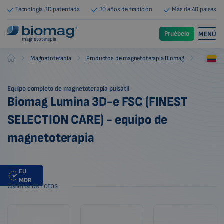
Tecnología 3D patentada
30 años de tradición
Más de 40 países
Pruébelo
MENÚ
magnetoterapia
-
-
-
Magnetoterapia
Productos de magnetoterapia Biomag
Equipos 
Biomag
Equipo completo de magnetoterapia pulsátil
Biomag Lumina 3D-e FSC (FINEST
SELECTION CARE) - equipo de
magnetoterapia
EU
MDR
Galería de fotos