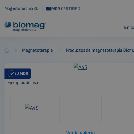
Magnetoterapia 3D
MDR
CERTIFIED
En c
magnetoterapia
-
-
Magnetoterapia
Productos de magnetoterapia Biom
Biomag
EU
MDR
Ejemplos de uso
Ver la galería