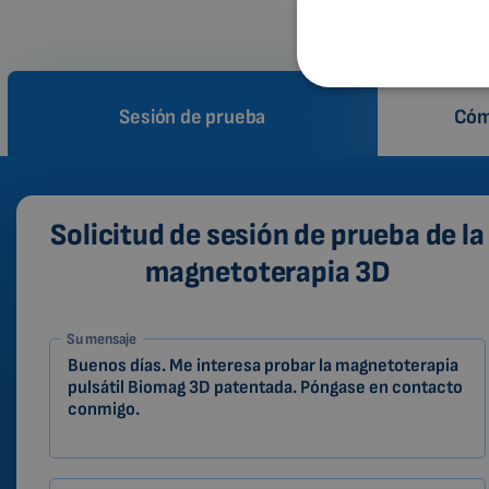
Sesión de prueba
Cóm
Solicitud de sesión de prueba de la
magnetoterapia 3D
1-
Su mensaje
ES
Zákazník