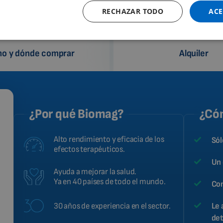
RECHAZAR TODO
ACE
o y dónde comprar
Alquiler
¿Por qué Biomag?
¿Cóm
Alto rendimiento y eficacia de los
Sól
efectos terapéuticos.
Un 
Ayuda a mejorar la salud.
Ya en 40 países de todo el mundo.
Con
30 años de experiencia en el sector.
Le 
det