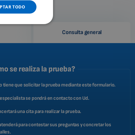
GERMAN
PTAR TODO
PORTUGUESE
SPANISH
Consulta general
FRENCH
CATALAN
BULGARIAN
MALAYSIAN
o se realiza la prueba?
HINDI
o tiene que solicitar la prueba mediante este formulario.
CHINESE (TRADITIONAL)
CHINESE (SIMPLIFIED)
especialista se pondrá en contacto con Ud.
ROMANIAN
certará una cita para realizar la prueba.
CZECH
atenderá para contestar sus preguntas y concretar los
alles.