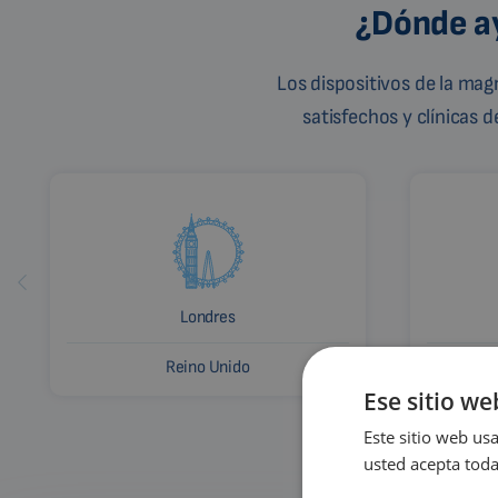
¿Dónde ay
Los dispositivos de la ma
satisfechos y clínicas 
Londres
Reino Unido
Ese sitio we
Este sitio web usa
usted acepta toda