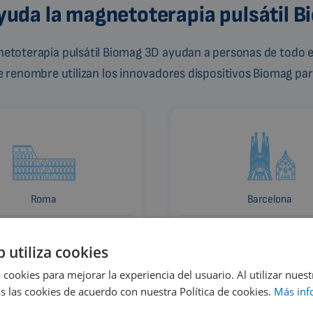
uda la magnetoterapia pulsátil 
gnetoterapia pulsátil Biomag 3D ayudan a personas de todo e
de renombre utilizan los innovadores dispositivos Biomag para
Roma
Barcelona
Italia
España
b utiliza cookies
 cookies para mejorar la experiencia del usuario. Al utilizar nuest
s las cookies de acuerdo con nuestra Política de cookies.
Más inf