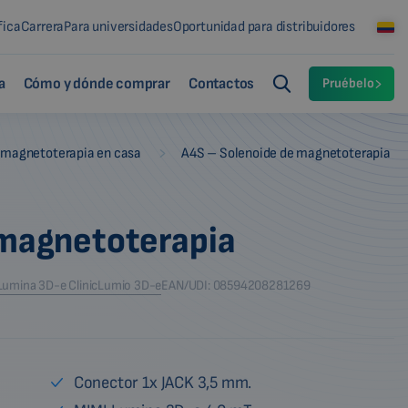
fica
Carrera
Para universidades
Oportunidad para distribuidores
a
Cómo y dónde comprar
Contactos
Pruébelo
-
 magnetoterapia en casa
A4S – Solenoide de magnetoterapia
 magnetoterapia
Lumina 3D-e Clinic
Lumio 3D-e
EAN/UDI: 08594208281269
Conector 1x JACK 3,5 mm.