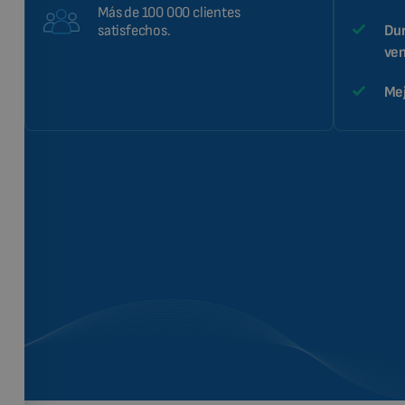
Más de 100 000 clientes
Dur
satisfechos.
ven
Mej