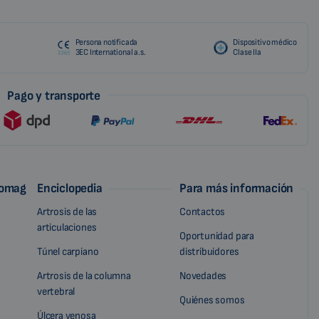
Persona notificada
Dispositivo médico
3EC International a.s.
Clase IIa
Pago y transporte
iomag
Enciclopedia
Para más información
Artrosis de las
Contactos
articulaciones
Oportunidad para
Túnel carpiano
distribuidores
Artrosis de la columna
Novedades
vertebral
Quiénes somos
Úlcera venosa