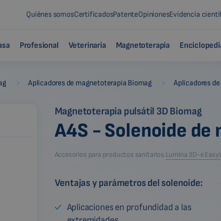
Quiénes somos
Certificados
Patente
Opiniones
Evidencia cientí
asa
Profesional
Veterinaria
Magnetoterapia
Enciclopedi
-
-
ag
Aplicadores de magnetoterapia Biomag
Aplicadores de
Magnetoterapia pulsátil 3D Biomag
A4S - Solenoide de
Accesorios para productos sanitarios:
Lumina 3D-e Easy
Ventajas y parámetros del solenoide:
Aplicaciones en profundidad a las
extremidades.