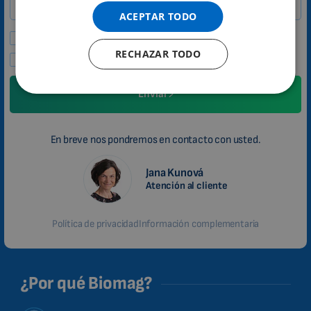
SPANISH
ACEPTAR TODO
FRENCH
Deseo recibir ofertas especiales y noticias.
RECHAZAR TODO
CATALAN
Acepto la política de privacidad.
BULGARIAN
Enviar
MALAYSIAN
HINDI
En breve nos pondremos en contacto con usted.
CHINESE (TRADITIONAL)
CHINESE (SIMPLIFIED)
Jana Kunová
Atención al cliente
ROMANIAN
CZECH
Política de privacidad
Información complementaria
¿Por qué Biomag?