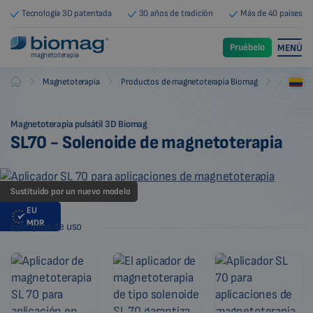
Tecnología 3D patentada
30 años de tradición
Más de 40 países
Pruébelo
MENÚ
magnetoterapia
-
-
-
Magnetoterapia
Productos de magnetoterapia Biomag
Aplicado
Biomag
Magnetoterapia pulsátil 3D Biomag
SL70 - Solenoide de magnetoterapia
Sustituido por un nuevo modelo
EU
MDR
Ejemplos de uso