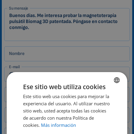
1-
Su mensaje
ES
Zákazník
Nombre
E-mail
Ese sitio web utiliza cookies
Ciudad
CP
Este sitio web usa cookies para mejorar la
ENGLISH
experiencia del usuario. Al utilizar nuestro
DUTCH
sitio web, usted acepta todas las cookies
Teléfono
GERMAN
de acuerdo con nuestra Política de
cookies.
Más información
PORTUGUESE
País