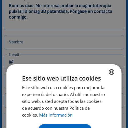
ES
Zákazník
Nombre
E-mail
Ese sitio web utiliza cookies
Ciudad
CP
Este sitio web usa cookies para mejorar la
ENGLISH
experiencia del usuario. Al utilizar nuestro
DUTCH
Teléfono
sitio web, usted acepta todas las cookies
GERMAN
de acuerdo con nuestra Política de
País
cookies.
Más información
PORTUGUESE
SPANISH