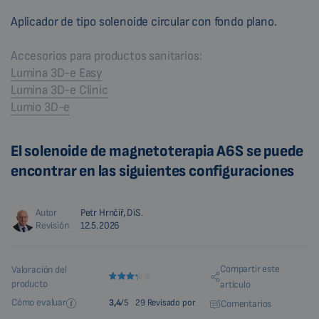
Aplicador de tipo solenoide circular con fondo plano.
Accesorios para productos sanitarios:
Lumina 3D-e Easy
Lumina 3D-e Clinic
Lumio 3D-e
El solenoide de magnetoterapia A6S se puede
encontrar en las siguientes configuraciones
Autor
Petr Hrnčíř, DiS.
Revisión
12.5.2026
Compartir este
Valoración del
producto
artículo
Cómo evaluar
3,4
/5
29 Revisado por
Comentarios