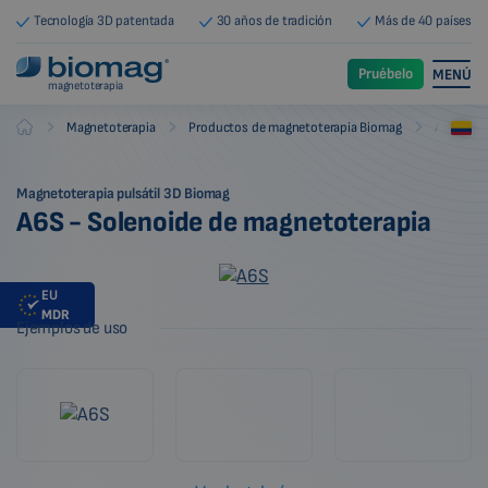
Tecnología 3D patentada
30 años de tradición
Más de 40 países
Pruébelo
MENÚ
magnetoterapia
-
-
-
Magnetoterapia
Productos de magnetoterapia Biomag
Aplicado
Biomag
Magnetoterapia pulsátil 3D Biomag
A6S - Solenoide de magnetoterapia
EU
MDR
Ejemplos de uso