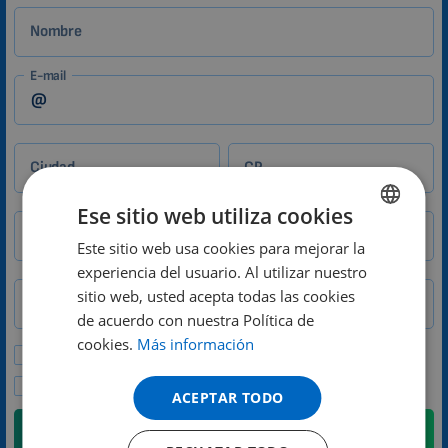
Nombre
E-mail
Ciudad
CP
Ese sitio web utiliza cookies
Teléfono
Este sitio web usa cookies para mejorar la
ENGLISH
experiencia del usuario. Al utilizar nuestro
País
DUTCH
sitio web, usted acepta todas las cookies
GERMAN
de acuerdo con nuestra Política de
cookies.
Más información
PORTUGUESE
Deseo recibir ofertas especiales y noticias.
SPANISH
Acepto la política de privacidad.
ACEPTAR TODO
FRENCH
Enviar