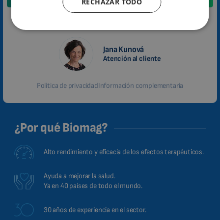
RECHAZAR TODO
CATALAN
BULGARIAN
En breve nos pondremos en contacto con usted.
MALAYSIAN
Jana Kunová
HINDI
Atención al cliente
CHINESE (TRADITIONAL)
CHINESE (SIMPLIFIED)
Política de privacidad
Información complementaria
ROMANIAN
CZECH
¿Por qué Biomag?
Alto rendimiento y eficacia de los efectos terapéuticos.
Ayuda a mejorar la salud.
Ya en 40 países de todo el mundo.
30 años de experiencia en el sector.