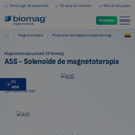
Tecnología 3D patentada
30 años de tradición
Más de 40 países
Pruébelo
MENÚ
magnetoterapia
-
-
-
Magnetoterapia
Productos de magnetoterapia Biomag
Aplicado
Biomag
Magnetoterapia pulsátil 3D Biomag
A5S - Solenoide de magnetoterapia
EU
MDR
Ejemplos de uso