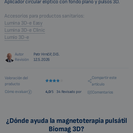
Aplicador circular elíptico con fondo plano y pulsos 3D.
Accesorios para productos sanitarios:
Lumina 3D-e Easy
Lumina 3D-e Clinic
Lumio 3D-e
Autor
Petr Hrnčíř, DiS.
Revisión
12.5.2026
Compartir este
Valoración del
producto
artículo
Cómo evaluar
4,0
/5
34 Revisado por
Comentarios
¿Dónde ayuda la magnetoterapia pulsátil
Biomag 3D?