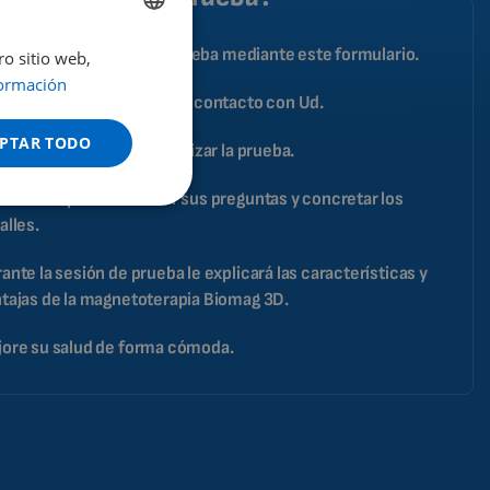
o tiene que solicitar la prueba mediante este formulario.
ro sitio web,
ENGLISH
ormación
DUTCH
especialista se pondrá en contacto con Ud.
GERMAN
PTAR TODO
certará una cita para realizar la prueba.
PORTUGUESE
atenderá para contestar sus preguntas y concretar los
SPANISH
alles.
FRENCH
ante la sesión de prueba le explicará las características y
CATALAN
tajas de la magnetoterapia Biomag 3D.
BULGARIAN
ore su salud de forma cómoda.
MALAYSIAN
HINDI
CHINESE (TRADITIONAL)
CHINESE (SIMPLIFIED)