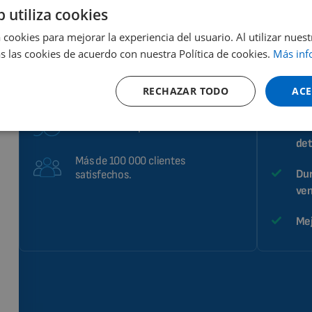
b utiliza cookies
Alto rendimiento y eficacia de los
Sól
 cookies para mejorar la experiencia del usuario. Al utilizar nuest
efectos terapéuticos.
s las cookies de acuerdo con nuestra Política de cookies.
Más inf
Un 
Ayuda a mejorar la salud.
RECHAZAR TODO
ACE
Ya en 40 países de todo el mundo.
Con
30 años de experiencia en el sector.
Le 
det
Más de 100 000 clientes
Dur
satisfechos.
ven
Mej