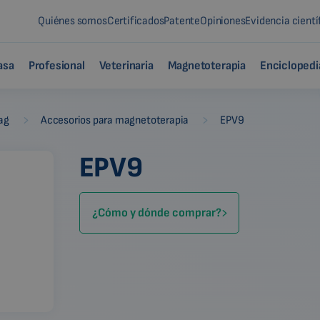
Quiénes somos
Certificados
Patente
Opiniones
Evidencia cientí
asa
Profesional
Veterinaria
Magnetoterapia
Enciclopedi
-
-
ag
Accesorios para magnetoterapia
EPV9
EPV9
¿Cómo y dónde comprar?