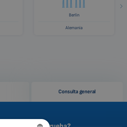
Berlín
Alemania
Consulta general
o se realiza la prueba?