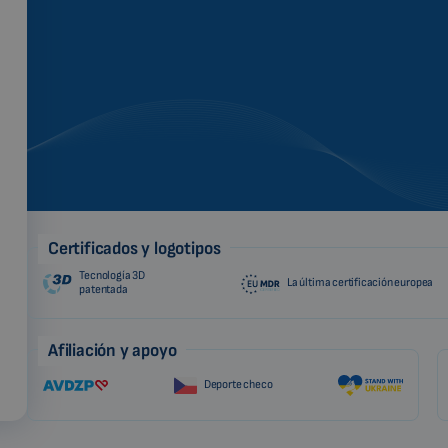
Certificados y logotipos
Tecnología 3D
La última certificación europea
patentada
Afiliación y apoyo
Deporte checo