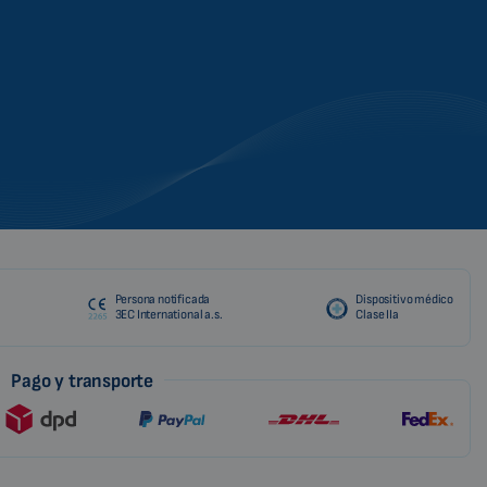
ROMANIAN
CZECH
Persona notificada
Dispositivo médico
3EC International a.s.
Clase IIa
Pago y transporte