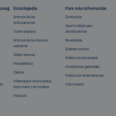
iomag
Enciclopedia
Para más información
Artrosis de las
Contactos
articulaciones
Oportunidad para
Túnel carpiano
distribuidores
Artrosis de la columna
Novedades
vertebral
Quiénes somos
Úlcera venosa
Política de privacidad
Pie diabético
Condiciones generales
Ciática
Política de reclamaciones
Inflamación de los dedos
da
Información
de la mano y la muñeca
Fractura
r